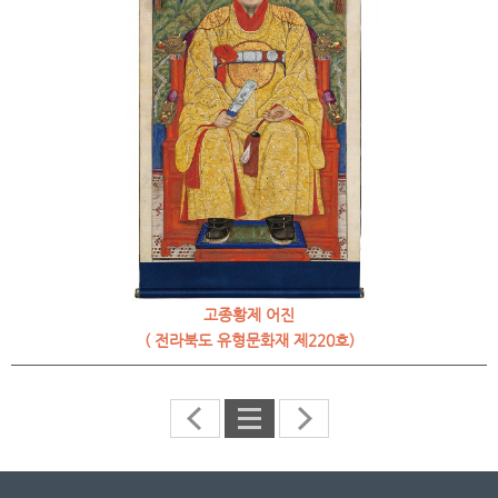
고종황제 어진
( 전라북도 유형문화재 제220호)