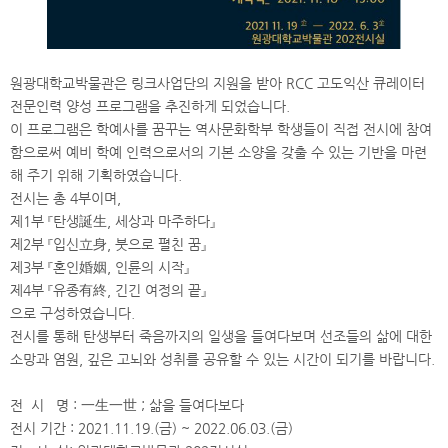
원광대학교박물관은 링크사업단의 지원을 받아 RCC 고도익산 큐레이터
전문인력 양성 프로그램을 추진하게 되었습니다.
이 프로그램은 학예사를 꿈꾸는 역사문화학부 학생들이 직접 전시에 참여
함으로써 예비 학예 인력으로서의 기본 소양을 갖출 수 있는 기반을 마련
해 주기 위해 기획하였습니다.
전시는 총 4부이며,
제1부 『탄생誕生, 세상과 마주하다』
제2부 『입신立身, 붓으로 펼친 꿈』
제3부 『혼인婚姻, 인륜의 시작』
제4부 『유종有終, 긴긴 여정의 끝』
으로 구성하였습니다.
전시를 통해 탄생부터 죽음까지의 일생을 들여다보며 선조들의 삶에 대한
소망과 염원, 깊은 고뇌와 성취를 공유할 수 있는 시간이 되기를 바랍니다.
전 시 명 : 一生一世 ; 삶을 들여다보다
전시 기간 : 2021.11.19.(금) ~ 2022.06.03.(금)