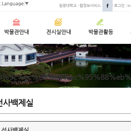
t Language
▼
원광대학교
웹정보서비스
로그인
I
박물관안내
전시실안내
박물관활동
b%9c%ec%8b%a4%ec%95%88%eb%
선사백제실
선사백제실