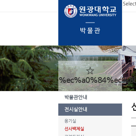
본문 바로가기
Selec
%ec%a0%84%ec%8
박물관안내
전시실안내
옹기실
선사백제실