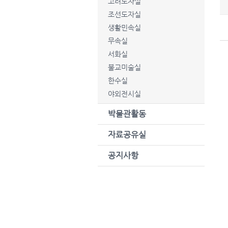
고려도자실
조선도자실
생활민속실
무속실
서화실
불교미술실
한수실
야외전시실
박물관활동
자료공유실
공지사항