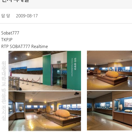
담 당
2009-08-17
Sobat777
TKPJP
RTP SOBAT777 Realtime