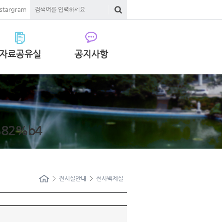
nstargram
자료공유실
공지사항
82%b4
전시실안내
선사백제실