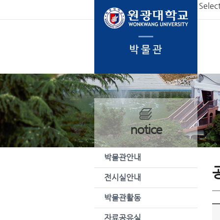
본문 바로가기
Selec
notice
박물관안내
전시실안내
박물관활동
자료공유실