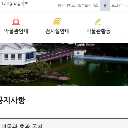
t Language
▼
원광대학교
웹정보서비스
로그인
I
박물관안내
전시실안내
박물관활동
공지사항
박물관 휴관 공지