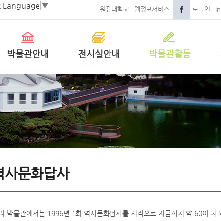
t Language
▼
원광대학교
웹정보서비스
로그인
I
박물관안내
전시실안내
박물관활동
역사문화답사
리 박물관에서는 1996년 1회 역사문화답사를 시작으로 지금까지 약 60여 