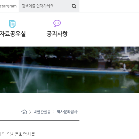
nstargram
자료공유실
공지사항
박물관활동
역사문화답사
차례의 역사문화답사를