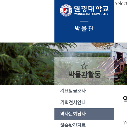
본문 바로가기
Selec
박물관활동
지표발굴조사
기획전시안내
역사문화답사
우
학술발간자료